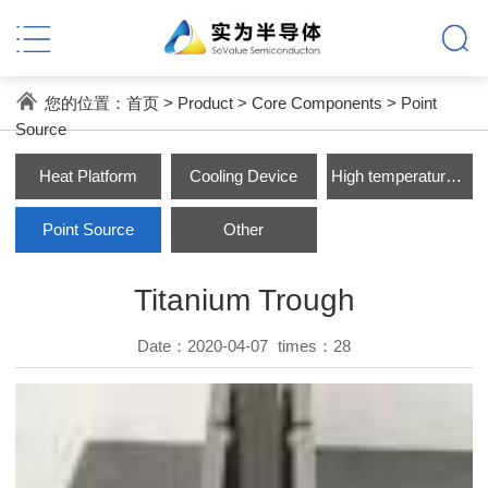
您的位置：
首页
>
Product
>
Core Components
>
Point
Source
Heat Platform
Cooling Device
High temperature Parts
Point Source
Other
Titanium Trough
Date：2020-04-07
times：
28